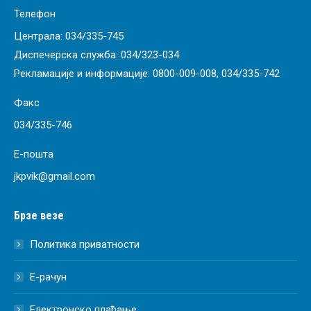
Телефон
Централа:
034/335-745
Диспечерска служба:
034/323-034
Рекламације и информације:
0800-009-008
,
034/335-742
Факс
034/335-746
Е-пошта
jkpvik@gmail.com
Брзе везе
Политика приватности
Е-рачун
Електронско плаћање