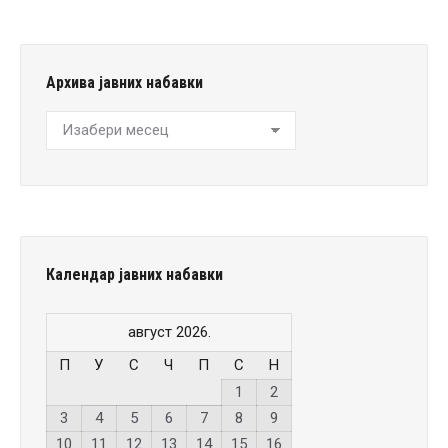
Архива јавних набавки
Архива
јавних
набавки
Календар јавних набавки
август 2026.
П
У
С
Ч
П
С
Н
1
2
3
4
5
6
7
8
9
10
11
12
13
14
15
16