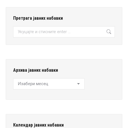
Претрага јавних набавки
Претрага:
Архива јавних набавки
Архива
јавних
набавки
Календар јавних набавки