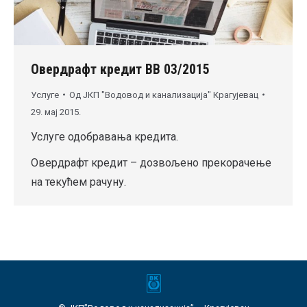
Овердрафт кредит ВВ 03/2015
Услуге
Од
ЈКП "Водовод и канализација" Крагујевац
29. мај 2015.
Услуге одобравања кредита.
Овердрафт кредит – дозвољено прекорачење
на текућем рачуну.