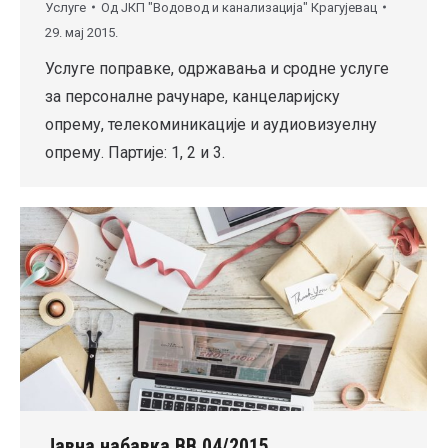
Услуге
Од
ЈКП "Водовод и канализација" Крагујевац
29. мај 2015.
Услуге поправке, одржавања и сродне услуге
за персоналне рачунаре, канцеларијску
опрему, телекоминикације и аудиовизуелну
опрему. Партије: 1, 2 и 3.
Јавна набавка ВВ 04/2015