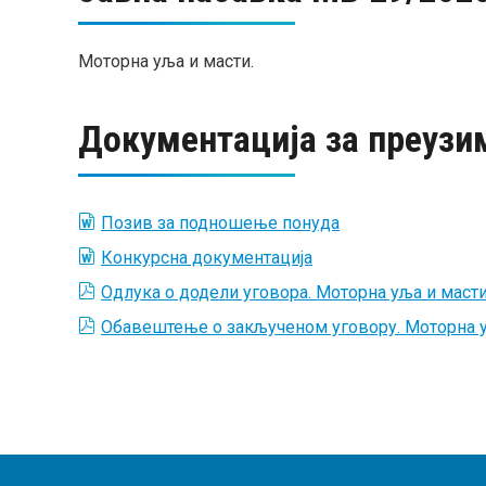
Моторна уља и масти.
Документација за преузи
Позив за подношење понуда
Конкурсна документација
Одлука о додели уговора. Моторна уља и масти
Обавештење о закљученом уговору. Моторна у