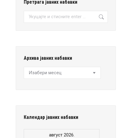
Претрага јавних набавки
Претрага:
Архива јавних набавки
Архива
јавних
набавки
Календар јавних набавки
август 2026.