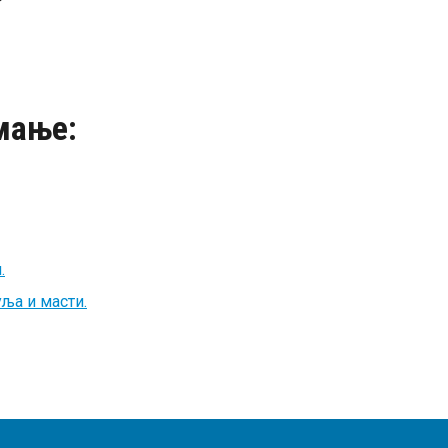
мање:
.
ља и масти.