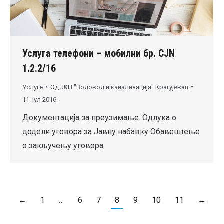
Услуга телефони – мобилни бр. CJN
1.2.2/16
Услуге
Од
ЈКП "Водовод и канализација" Крагујевац
11. јул 2016.
Документација за преузимање: Одлука о
додели уговора за Јавну набавку Обавештење
о закључењу уговора
←
1
…
6
7
8
9
10
11
→