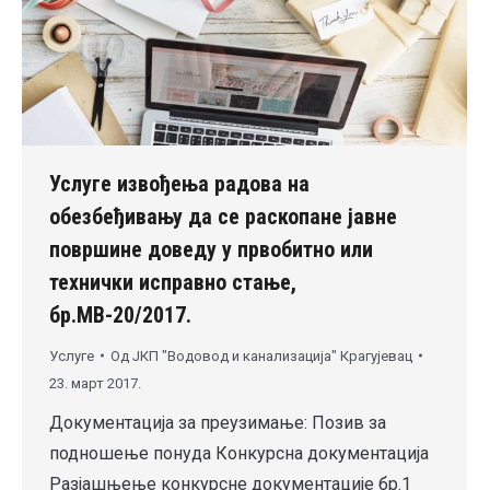
Услуге извођења радова на
обезбеђивању да се раскопане јавне
површине доведу у првобитно или
технички исправно стање,
бр.MВ-20/2017.
Услуге
Од
ЈКП "Водовод и канализација" Крагујевац
23. март 2017.
Документација за преузимање: Позив за
подношење понуда Конкурсна документација
Разјашњење конкурсне документације бр.1