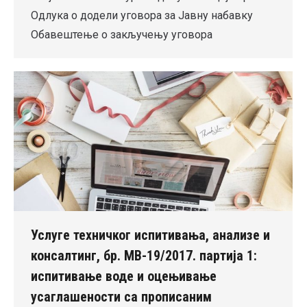
Одлука о додели уговора за Јавну набавку
Обавештење о закључењу уговора
Услуге техничког испитивања, анализе и
консалтинг, бр. MВ-19/2017. партија 1:
испитивање воде и оцењивање
усаглашености са прописаним