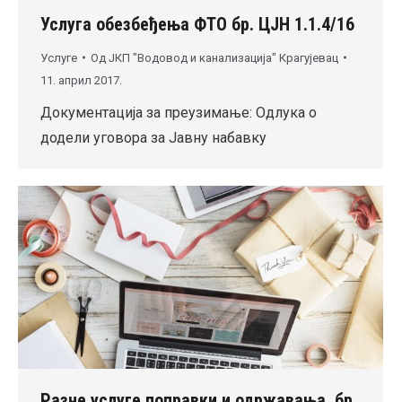
Услуга обезбеђења ФТО бр. ЦЈН 1.1.4/16
Услуге
Од
ЈКП "Водовод и канализација" Крагујевац
11. април 2017.
Документација за преузимање: Одлука о
додели уговора за Јавну набавку
Разне услуге поправки и одржавања, бр.