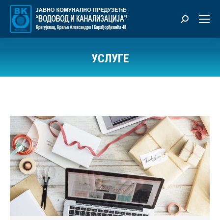
Претрага:
УСЛУГЕ
Ви сте овде: