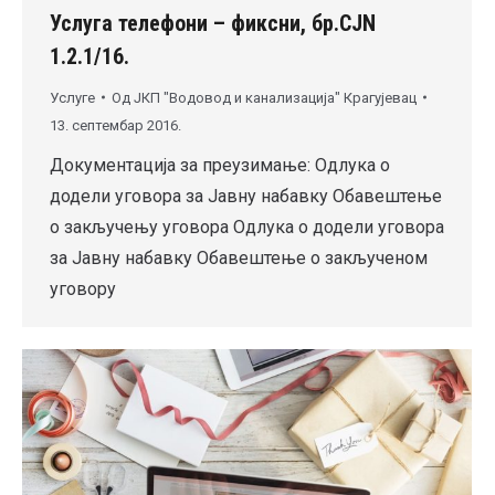
Услуга телефони – фиксни, бр.CJN
1.2.1/16.
Услуге
Од
ЈКП "Водовод и канализација" Крагујевац
13. септембар 2016.
Документација за преузимање: Одлука о
додели уговора за Јавну набавку Обавештење
о закључењу уговора Одлука о додели уговора
за Јавну набавку Обавештење о закљученом
уговору