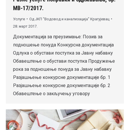
MВ-17/2017.
Услуге
Од
ЈКП "Водовод и канализација" Крагујевац
28. март 2017.
Документација за преузимање: Позив за
подношење понуда Конкурсна документација
Одлука о обустави поступка за Јавну набавку
Обавештење о обустави поступка Продужење
рока за подношење понуда за Јавну набавку
Разјашњење конкурсне документације бр. 1
Разјашњење конкурсне документације бр. 2
Обавештење о закључењу уговору