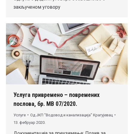
закљученом уговору
Услуга привремено – повремених
послова, бр. МВ 07/2020.
Услуге
Од
ЈКП "Водовод и канализација" Крагујевац
13. фебруар 2020.
Документација за преузимање: Позив за