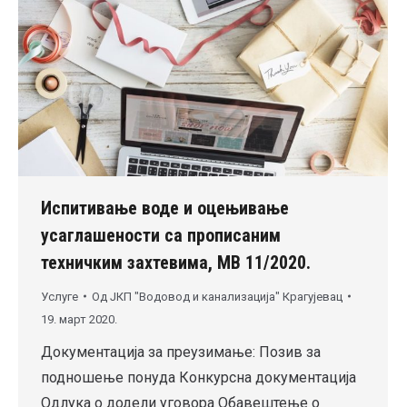
Испитивање воде и оцењивање
усаглашености са прописаним
техничким захтевима, МВ 11/2020.
Услуге
Од
ЈКП "Водовод и канализација" Крагујевац
19. март 2020.
Документација за преузимање: Позив за
подношење понуда Конкурсна документација
Одлука о додели уговора Обавештење о