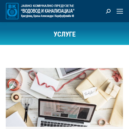
Претрага:
УСЛУГЕ
Ви сте овде: