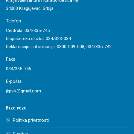
Kralja Aleksandra I Karađorđevića 48
34000 Kragujevac, Srbija
Telefon
Centrala:
034/335-745
Dispečerska služba:
034/323-034
Reklamacije i informacije:
0800-009-008
,
034/335-742
Faks
034/335-746
E-pošta
jkpvik@gmail.com
Brze veze
Politika privatnosti