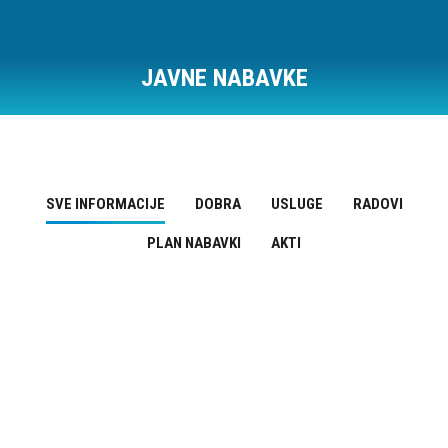
JAVNE NABAVKE
Vi ste ovde:
SVE INFORMACIJE
DOBRA
USLUGE
RADOVI
PLAN NABAVKI
AKTI
Plan nabavki