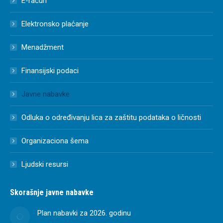
E-račun
Elektronsko plaćanje
Menadžment
Finansijski podaci
Javne nabavke
Odluka o određivanju lica za zaštitu podataka o ličnosti
Organizaciona šema
Ljudski resursi
Skorašnje javne nabavke
Plan nabavki za 2026. godinu