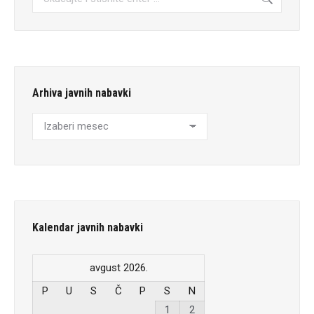
Arhiva javnih nabavki
Arhiva
javnih
nabavki
Kalendar javnih nabavki
avgust 2026.
P
U
S
Č
P
S
N
1
2