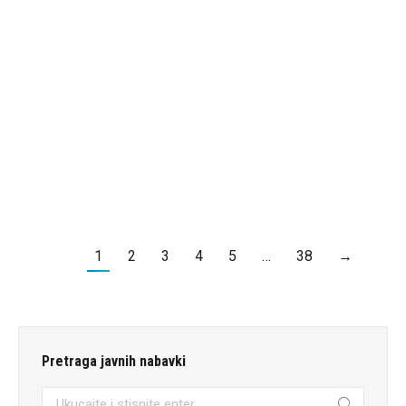
Od
JKP "Vodovod i kanalizacija" Kragujevac
10. februar 2021.
Pravilnik o načinu planiranja i sprovođenja nabavki
na koje se zakon ne primenjuje kao i nabavki
društvenih i drugih posebnih usluga.
PROČITAJ VIŠE
1
2
3
4
5
…
38
→
Pretraga javnih nabavki
Pretraga: