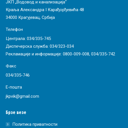
ЈКП „Водовод и канализација“
Краља Александра I Карађорђевића 48
34000 Крагујевац, Србија
Телефон
Централа:
034/335-745
Диспечерска служба:
034/323-034
Рекламације и информације:
0800-009-008
,
034/335-742
Факс
034/335-746
Е-пошта
jkpvik@gmail.com
Брзе везе
Политика приватности