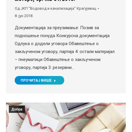
Од
ЈКП "Водовод и канализација" Крагујевац
8. јун 2018.
Документација за преузимање: Позив за
подношење понуда Конкурсна документација
Одлука о додели уговора Обавештење о
закљученом уговору, партија 4: остали материјал
– пнеуматици Обавештење о закљученом
уговору, партија 3: резервни…
ПРОЧИТАЈ ВИШЕ
Добра