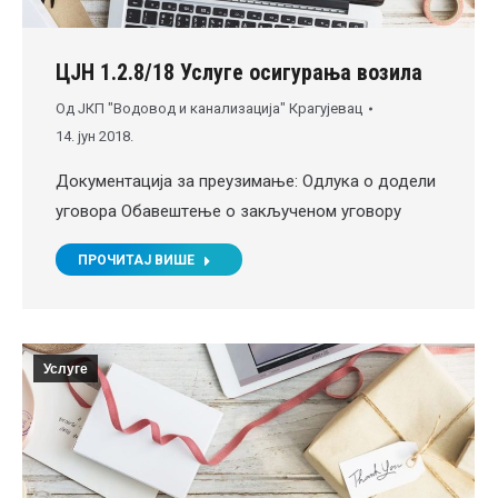
ЦЈН 1.2.8/18 Услуге осигурања возила
Од
ЈКП "Водовод и канализација" Крагујевац
14. јун 2018.
Документација за преузимање: Одлука о додели
уговора Обавештeње о закљученом уговору
ПРОЧИТАЈ ВИШЕ
Услуге