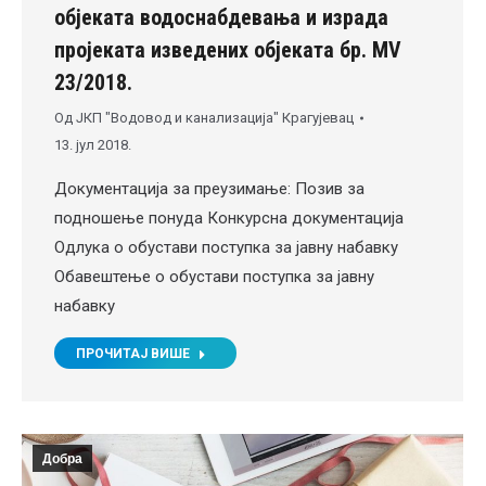
објеката водоснабдевања и израда
пројеката изведених објеката бр. MV
23/2018.
Од
ЈКП "Водовод и канализација" Крагујевац
13. јул 2018.
Документација за преузимање: Позив за
подношење понуда Конкурсна документација
Одлука о обустави поступка за јавну набавку
Обавештење о обустави поступка за јавну
набавку
ПРОЧИТАЈ ВИШЕ
Добра