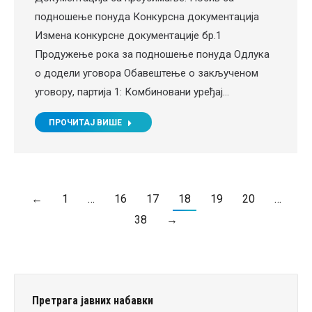
подношење понуда Конкурсна документација
Измена конкурсне документације бр.1
Продужење рока за подношење понуда Одлука
о додели уговора Обавештење о закљученом
уговору, партија 1: Комбиновани уређај…
ПРОЧИТАЈ ВИШЕ
←
1
…
16
17
18
19
20
…
38
→
Претрага јавних набавки