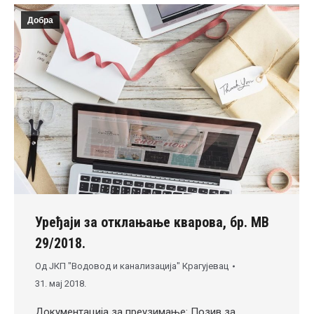
Добра
Уређаји за отклањање кварова, бр. МВ
29/2018.
Од
ЈКП "Водовод и канализација" Крагујевац
31. мај 2018.
Документација за преузимање: Позив за