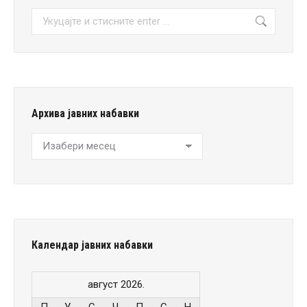
Претрага:
Архива јавних набавки
Архива
јавних
набавки
Календар јавних набавки
август 2026.
П
У
С
Ч
П
С
Н