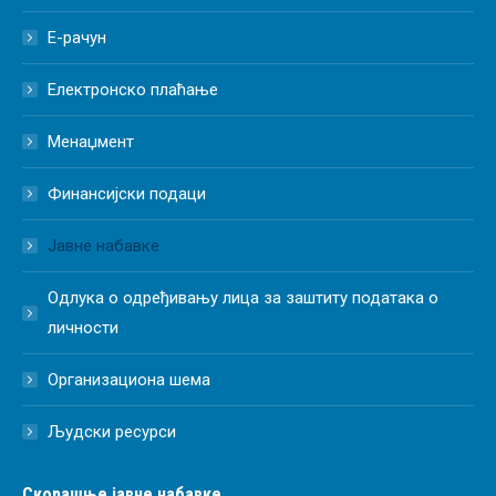
Е-рачун
Електронско плаћање
Менаџмент
Финансијски подаци
Јавне набавке
Одлука о одређивању лица за заштиту података о
личности
Организациона шема
Људски ресурси
Скорашње јавне набавке