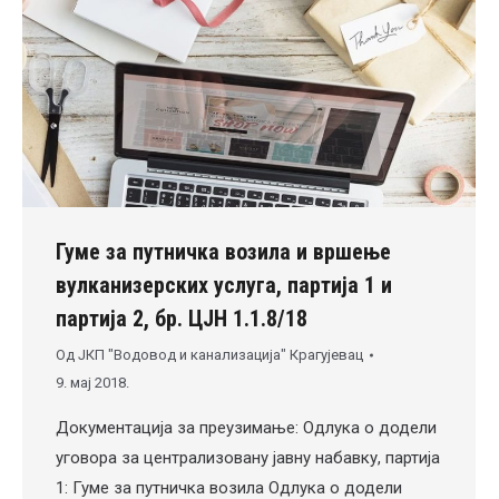
Гуме за путничка возила и вршење
вулканизерских услуга, партија 1 и
партија 2, бр. ЦЈН 1.1.8/18
Од
ЈКП "Водовод и канализација" Крагујевац
9. мај 2018.
Документација за преузимање: Одлука о додели
уговора за централизовану jавну набавку, партија
1: Гуме за путничка возила Одлука о додели