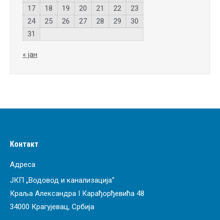
17
18
19
20
21
22
23
24
25
26
27
28
29
30
31
« јан
Контакт
Адреса
ЈКП „Водовод и канализација“
Краља Александра I Карађорђевића 48
34000 Крагујевац, Србија