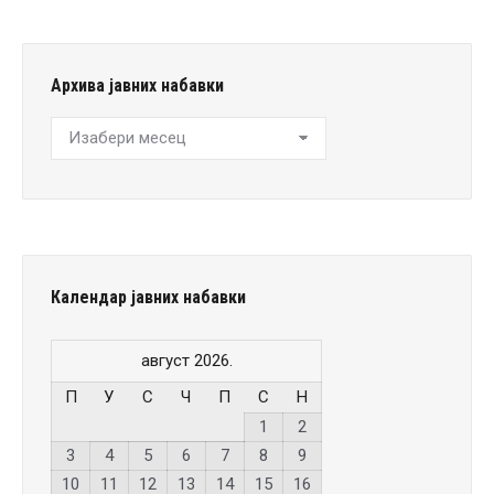
Архива јавних набавки
Архива
јавних
набавки
Календар јавних набавки
август 2026.
П
У
С
Ч
П
С
Н
1
2
3
4
5
6
7
8
9
10
11
12
13
14
15
16