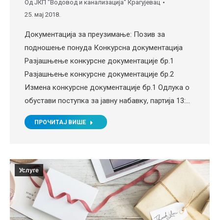
Од
ЈКП "Водовод и канализација" Крагујевац
25. мај 2018.
Документација за преузимање: Позив за
подношење понуда Конкурсна документација
Разјашњење конкурсне документације бр.1
Разјашњење конкурсне документације бр.2
Измена конкурсне документације бр.1 Одлука о
обустави поступка за јавну набавку, партија 13:…
ПРОЧИТАЈ ВИШЕ
Услуге