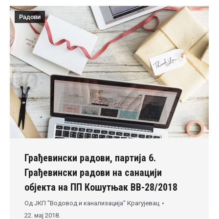
Радови
Грађевински радови, партија 6.
Грађевински радови на санацији
објекта на ПП Кошутњак ВВ-28/2018
Од
ЈКП "Водовод и канализација" Крагујевац
22. мај 2018.