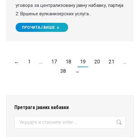
уговора за централизовану jавну набавку, партија
2: Вршење вулканизерских услуга…
ПРОЧИТАЈ ВИШЕ
←
1
…
17
18
19
20
21
…
38
→
Претрага јавних набавки
Претрага: