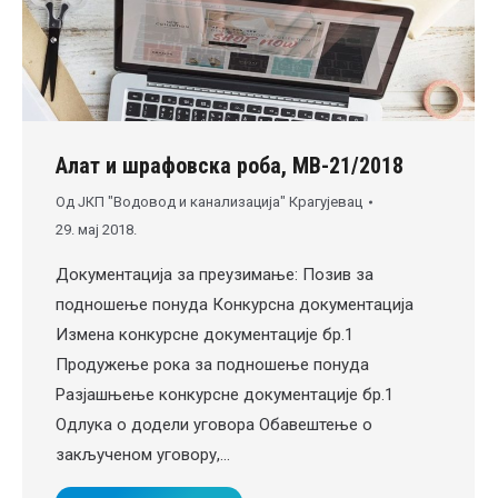
Алат и шрафовска роба, МВ-21/2018
Од
ЈКП "Водовод и канализација" Крагујевац
29. мај 2018.
Документација за преузимање: Позив за
подношење понуда Конкурсна документација
Измена конкурсне документације бр.1
Продужење рока за подношење понуда
Разјашњење конкурсне документације бр.1
Одлука о додели уговора Обавештење о
закљученом уговору,…