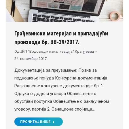
Грађевински материјал и припадајући
производи бр. ВВ-39/2017.
Од
ЈКП "Водовод и канализација" Крагујевац
24. новембар 2017.
Документација за преузимање: Позив за
подношење понуда Конкурсна документација
Разјашњење конкурсне документације бр. 1
Одлука о додели уговора Обавештење о
обустави поступка Обавештење о закљученом
уговору, партија 2: Санациона спојница…
ПРОЧИТАЈ ВИШЕ