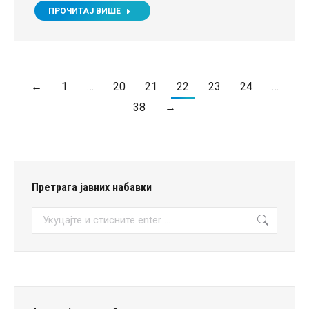
ПРОЧИТАЈ ВИШЕ
←
1
…
20
21
22
23
24
…
38
→
Претрага јавних набавки
Претрага: