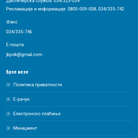
Диспечерска служба:
034/323-034
Рекламације и информације:
0800-009-008
,
034/335-742
Факс
034/335-746
Е-пошта
jkpvik@gmail.com
Брзе везе
Политика приватности
Е-рачун
Електронско плаћање
Менаџмент