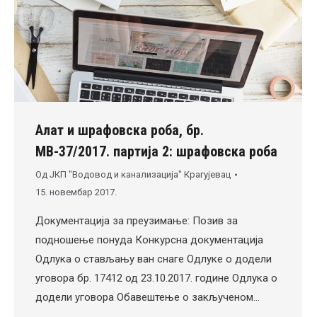
Алат и шрафовска роба, бр.
МВ-37/2017. партија 2: шрафовска роба
Од
ЈКП "Водовод и канализација" Крагујевац
15. новембар 2017.
Документација за преузимање: Позив за
подношење понуда Конкурсна документација
Одлука о стављању ван снаге Одлуке о додели
уговора бр. 17412 од 23.10.2017. године Одлука о
додели уговора Обавештење о закљученом…