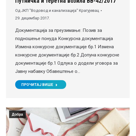
Путничка и теретна возила ВВ-42/2017
Од
ЈКП "Водовод и канализација" Крагујевац
29. децембар 2017.
Документација за преузимање: Позив за
подношење понуда Конкурсна документација
Измена конкурсне документације бр.1 Измена
конкурсне документације бр.2 Допуна конкурсне
документације бр.1 Одлука о додели уговора за
Јавну набавку Обавештење о…
ПРОЧИТАЈ ВИШЕ
Добра