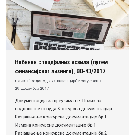
Набавка специјалних возила (путем
финансијског лизинга), ВВ-43/2017
Од
ЈКП "Водовод и канализација" Крагујевац
29. децембар 2017.
Документација за преузимање: Позив за
подношење понуда Конкурсна документација
Разјашњење конкурсне документације бр.1
Измена конкурсне документације бр.1
Разјашњење конкурсне документације бр.2