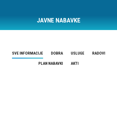
JAVNE NABAVKE
Vi ste ovde:
SVE INFORMACIJE
DOBRA
USLUGE
RADOVI
PLAN NABAVKI
AKTI
Dobra