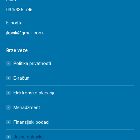
034/335-746
E-pošta
jkpvik@gmail.com
Brze veze
Politika privatnosti
E-račun
Elektronsko plaćanje
Menadžment
Finansijski podaci
Javne nabavke