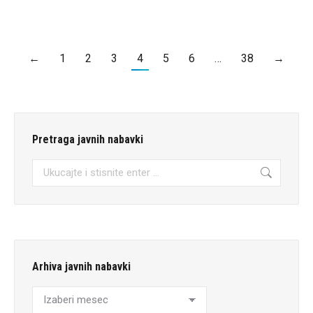
←
1
2
3
4
5
6
…
38
→
Pretraga javnih nabavki
Pretraga:
Arhiva javnih nabavki
Arhiva