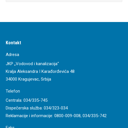
Kontakt
Adresa
JKP „Vodovod i kanalizacija“
Kralja Aleksandra I Karađorđevića 48
34000 Kragujevac, Srbija
Telefon
Centrala:
034/335-745
Dispečerska služba:
034/323-034
Reklamacije i informacije:
0800-009-008
,
034/335-742
Faks