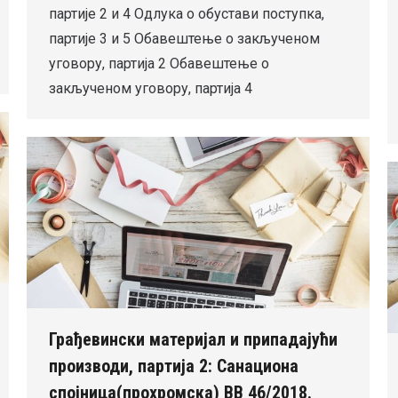
партије 2 и 4 Одлука о обустави поступка,
партије 3 и 5 Обавештење о закљученом
уговору, партија 2 Обавештење о
закљученом уговору, партија 4
Грађевински материјал и припадајући
производи, партија 2: Санациона
спојница(прохромска) ВВ 46/2018.