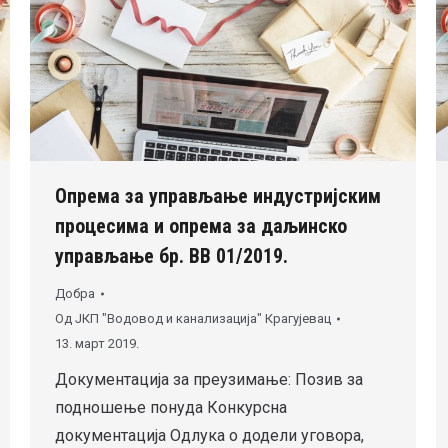
Опрема за управљање индустријским
процесима и опрема за даљинско
управљање бр. ВВ 01/2019.
Добра
Од
ЈКП "Водовод и канализација" Крагујевац
13. март 2019.
Документација за преузимање: Позив за
подношење понуда Конкурсна
документација Одлука о додели уговора,