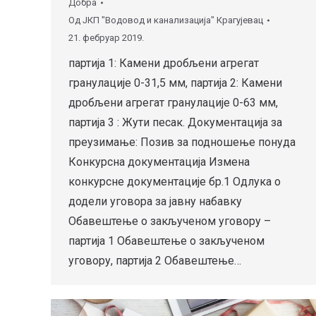
Добра
Од
ЈКП "Водовод и канализација" Крагујевац
21. фебруар 2019.
партија 1: Камени дробљени агрегат
гранулације 0-31,5 мм, партија 2: Камени
дробљени агрегат гранулације 0-63 мм,
партија 3 : Жути песак. Документација за
преузимање: Позив за подношење понуда
Конкурсна документација Измена
конкурсне документације бр.1 Одлука о
додели уговора за јавну набавку
Обавештење о закљученом уговору –
партија 1 Обавештење о закљученом
уговору, партија 2 Обавештење…