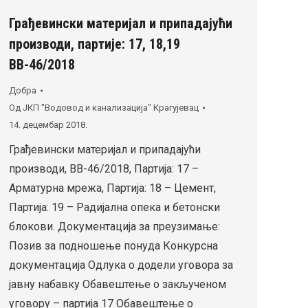
Грађевински материјал и припадајући
производи, партије: 17, 18,19
ВВ-46/2018
Добра
Од
ЈКП "Водовод и канализација" Крагујевац
14. децембар 2018.
Грађевински материјал и припадајући
производи, ВВ-46/2018, Партијa: 17 –
Арматурна мрежа, Партијa: 18 – Цемент,
Партијa: 19 – Радијална опека и бетонски
блокови. Документација за преузимање:
Позив за подношење понуда Конкурсна
документација Одлука о додели уговора за
јавну набавку Обавештење о закљученом
уговору – партија 17 Обавештење о